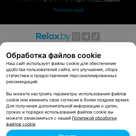
Показать ещё
О проекте
Новости проекта
Размещение рекламы
Обработка файлов cookie
Вакансии
Публичный договор
Способы оплаты
Публичный договор по использованию сервиса
Наш сайт использует файлы cookie для обеспечения
«Афиша»
удобства пользователей сайта, его улучшения, сбора
статистики и предоставления персонализированных
Пользовательское соглашение
рекомендаций.
Написать в поддержку
Вы можете настроить параметры использования файлов
Связаться по вопросам сотрудничества
cookie или изменить свое согласие в более позднее время.
Написать руководителю relax.by
Для получения дополнительной информации о целях,
Персональные настройки cookie
сроках и порядке использования файлов cookie вы
можете ознакомиться с нашей
Политикой обработки
Обработка персональных данных
файлов cookie