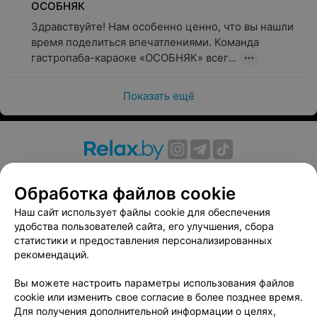
ОСОБНЯК
Здравствуйте! Нам особенно ценно, что вы нашли 
время поделиться впечатлениями. Команда 
гастропаба-караоке «ОСОБНЯК» всег...
Показать ещё
О проекте
Новости проекта
Размещение рекламы
Обработка файлов cookie
Вакансии
Публичный договор
Способы оплаты
Публичный договор по использованию сервиса
Наш сайт использует файлы cookie для обеспечения
«Афиша»
удобства пользователей сайта, его улучшения, сбора
статистики и предоставления персонализированных
Пользовательское соглашение
рекомендаций.
Написать в поддержку
Вы можете настроить параметры использования файлов
Связаться по вопросам сотрудничества
cookie или изменить свое согласие в более позднее время.
Написать руководителю relax.by
Для получения дополнительной информации о целях,