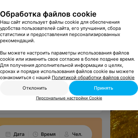
Обработка файлов cookie
Наш сайт использует файлы cookie для обеспечения
удобства пользователей сайта, его улучшения, сбора
статистики и предоставления персонализированных
орода, который объединяет 5 залов,
рекомендаций.
ь залов — 350 гостей, а вместимость
 и сценой ежедневно проводятся вечера
Вы можете настроить параметры использования файлов
cookie или изменить свое согласие в более позднее время.
ом на город, а также кальянный зал с
Для получения дополнительной информации о целях,
одный экран и телевизоры дают
сроках и порядке использования файлов cookie вы можете
емя трансляции спортивных
ознакомиться с нашей
Политикой обработки файлов cookie
Отклонить
Принять
Персональные настройки Cookie
виноградом, жил один состоятельный
ё
ом, гулякой и балагуром, обожал охоту,
 увеселительные напитки.
канные званые ужины, где местные
Дата
Время
Чел.
приготовленными по традиционным