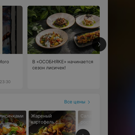
 Moro
В «ОСОБНЯКЕ» начинается
Финал чемп
сезон лисичек!
футболу
 23:30
Фотоотчет, 1
Все цены
 лисичками
Жареный
Салат с
картофель с
ростбифом и
лисичками и
рикоттой
беконом