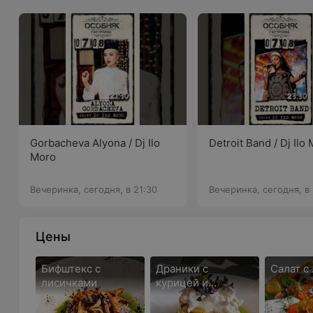
Gorbacheva Alyona / Dj Ilo
Detroit Band / Dj Ilo
Moro
Вечеринка, сегодня, в 21:30
Вечеринка, сегодня, в
Цены
Бифштекс с
Драники с
Салат с
лисичками
курицей и
лисичками