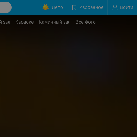
Лето
Избранное
Войти
й зал
Караоке
Каминный зал
Все фото