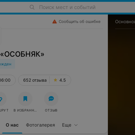
Поиск мест и событий
Основно
Сообщить об ошибке
е «ОСОБНЯК»
ржден
06:00
652 отзыва
4.5
ШРУТ
В ИЗБРАННОЕ
ОТЗЫВ
О нас
Фотогалерея
Еще