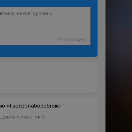
Рекомендую
ью «Гастропабособняк»
 дом № 4, пом.2, оф.72