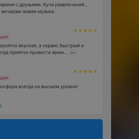
ремя с друзьями. Куча развлечений , 
По вечерам живая музыка
о дополняет барная карта, которая
венного производства и авторские
ндую
роятно вкусная, а сервис быстрый и 
гда приятно провести врем...
ей выступить перед друзьями и гостями
ндую
мосфера всегда на высшем уровне!
 живой музыки. В пятницу и субботу
т кавер-бэнды и диджеи, которые
ё