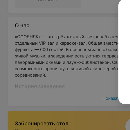
сертификатов
О нас
«ОСОБНЯК» — это трёхэтажный гастропаб в центре г
отдельный VIP-зал и караоке-зал. Общая вместимост
фуршета — 600 гостей. В основном зале с балконом
живой музыки, в заведении есть уютная терраса с вид
панорамными окнами и лаунж-библиотекой. Светоди
возможность проникнуться живой атмосферой во вр
соревнований.
История заведения
Когда-то, когда даже самое дорогое вино ещё было 
Показать ещ
Граф Бухарин. Его Сиятельство слыл дамским угодник
балы и пышные пиры, прекрасных дам и, конечно же,
Во владениях Графа каждую неделю проходили изыс
Забронировать стол
дворяне могли полакомиться домашними блюдами, 