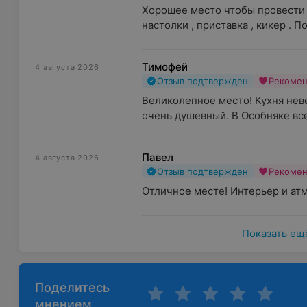
Хорошее место чтобы провести в
Бар
настолки , приставка , кикер . 
Особое меню кухни в гастропабе «ОСОБНЯК» идеальн
включает линейку фирменного пива, настойки собст
Тимофей
4 августа 2026
коктейли.
Отзыв подтвержден
Рекоме
Великолепное место! Кухня неве
Зал караоке
очень душевный. В Особняке все
Караоке-зал вмещает 10 столов. Здесь ждут любител
заведения.
Павел
4 августа 2026
Развлечения
Отзыв подтвержден
Рекоме
Отличное месте! Интерьер и ат
В гастропабе «ОСОБНЯК» ежедневно проходят вечера
после аккустического выступления на сцену выходя
развлекают гостей до самого утра.
Показать ещ
Поделитесь
мнением